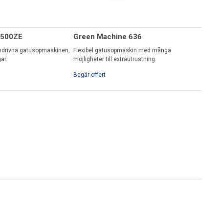
 500ZE
Green Machine 636
ondrivna gatusopmaskinen,
Flexibel gatusopmaskin med många
gar.
möjligheter till extrautrustning.
Begär offert