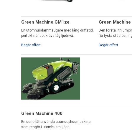
Green Machine GM1ze
Green Machine
En utomhusdammsugare med lång driftstid,
Den första lithiumj
perfekt när det krävs låg ljudnvå.
för tysta städlösnin
Begär offert
Begär offert
Green Machine 400
En serie lättanvända utomsophusmaskiner
som rengör i utomhusmiljöer.